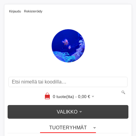
Kirjaudu
Rekisteröidy
0
tuote(tta) -
0,00
€
VALIKKO
TUOTERYHMÄT