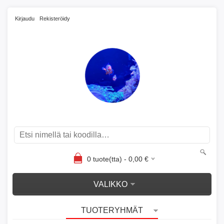
Kirjaudu
Rekisteröidy
0
tuote(tta) -
0,00
€
VALIKKO
TUOTERYHMÄT