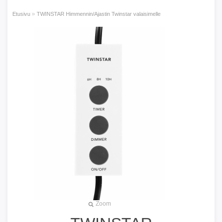
»
Etusivu
TWINSTAR Himmennin/Ajastin Twinstar valaisimelle
Zoom