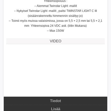
Yhteensopivuus :
– Aiemmat Twinstar Light -mallit
– Nykyiset Twinstar Light -mallit , paitsi TWINSTAR LIGHT C III
(sisäänrakennettu himmennin sisältyy jo)
– Toimii myös muissa valaisimissa, jossa on 5,5 × 2,5 mm tai 5,5 × 2,1
mm Yhteensopiva 24 VDC asti. (liitin Mukana)
– Max 150W
VIDEO
Tiedot
Lisää