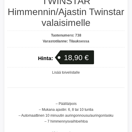
TWINSTAR
Himmennin/Ajastin Twinstar
valaisimelle
Tuotenumero:
738
Varastotilanne:
Tilauksessa
18,90 €
Hinta:
Lisää toivelistalle
– Päällä/pois
– Mukana ajastin: 6, 8 tai 10 tuntia
– Automaattinen 10 minuutin auringonnousu/auringonlasku
– 7 himmennysvaihtoehtoa